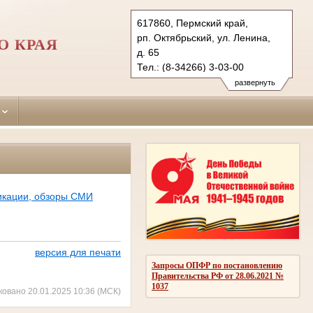
617860, Пермский край,
рп. Октябрьский, ул. Ленина,
О КРАЯ
д. 65
Тел.: (8-34266) 3-03-00
oktjabrsky.perm@sudrf.ru
развернуть
икации, обзоры СМИ
версия для печати
Запросы ОПФР по постановлению
Правительства РФ от 28.06.2021 №
1037
ковано 20.01.2025 10:36 (МСК)