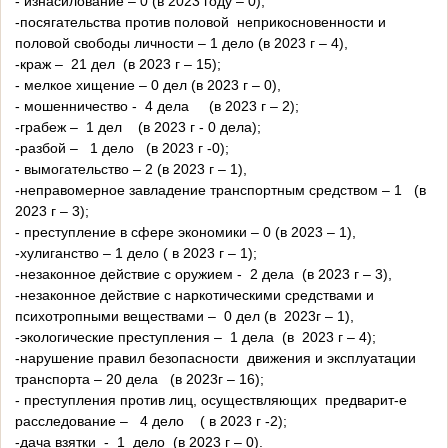
- изнасилование – 0 (в 2023 году – 0),
-посягательства против половой неприкосновенности и
половой свободы личности – 1 дело (в 2023 г – 4),
-краж – 21 дел (в 2023 г – 15);
- мелкое хищение – 0 дел (в 2023 г – 0),
- мошенничество - 4 дела (в 2023 г – 2);
-грабеж – 1 дел (в 2023 г - 0 дела);
-разбой – 1 дело (в 2023 г -0);
- вымогательство – 2 (в 2023 г – 1),
-неправомерное завладение транспортным средством – 1 (в
2023 г – 3);
- преступление в сфере экономики – 0 (в 2023 – 1),
-хулиганство – 1 дело ( в 2023 г – 1);
-незаконное действие с оружием - 2 дела (в 2023 г – 3),
-незаконное действие с наркотическими средствами и
психотропными веществами – 0 дел (в 2023г – 1),
-экологические преступления – 1 дела (в 2023 г – 4);
-нарушение правил безопасности движения и эксплуатации
транспорта – 20 дела (в 2023г – 16);
- преступления против лиц, осуществляющих предварит-е
расследование – 4 дело ( в 2023 г -2);
-дача взятки - 1 дело (в 2023 г – 0).