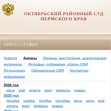
ОКТЯБРЬСКИЙ РАЙОННЫЙ СУД
ПЕРМСКОГО КРАЯ
ПРЕСС-СЛУЖБА
Новости
Анонсы
Доклады, выступления, аналитические
материалы
Интервью, публикации, обзоры СМИ
Фотогалерея
Официальные СМИ
Контактная
информация
2026 год
июль
май
апрель
март
февраль
январь
2025 год
декабрь
ноябрь
октябрь
сентябрь
июль
июнь
май
апрель
март
февраль
январь