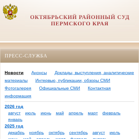
ОКТЯБРЬСКИЙ РАЙОННЫЙ СУД
ПЕРМСКОГО КРАЯ
ПРЕСС-СЛУЖБА
Новости
Анонсы
Доклады, выступления, аналитические
материалы
Интервью, публикации, обзоры СМИ
Фотогалерея
Официальные СМИ
Контактная
информация
2026 год
август
июль
июнь
май
апрель
март
февраль
январь
2025 год
декабрь
ноябрь
октябрь
сентябрь
август
июль