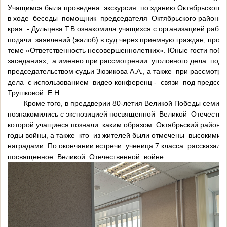
Учащимся была проведена экскурсия по зданию Октябрьского р
в ходе беседы помощник председателя Октябрьского районног
края - Дульцева Т.В ознакомила учащихся с организацией работ
подачи заявлений (жалоб) в суд через приемную граждан, пров
теме «Ответственность несовершеннолетних». Юные гости поб
заседаниях, а именно при рассмотрении уголовного дела под
председательством судьи Зюзикова А.А., а также при рассмотре
дела с использованием видео конференц - связи под председ
Трушковой Е.Н..
Кроме того, в преддверии 80-летия Великой Победы семикл
познакомились с экспозицией посвященной Великой Отечествен
которой учащиеся познали каким образом Октябрьский район п
годы войны, а также кто из жителей были отмечены высокими
наградами. По окончании встречи ученица 7 класса рассказала 
посвященное Великой Отечественной войне.