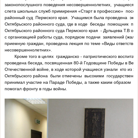
законопослушного поведения несовершеннолетних, учащиеся 
слета школьных служб примирения «Старт в профессию» посет
районный суд Пермского края. Учащимся была проведена экс
Октябрьского районного суда, где в ходе беседы помощник пр
Октябрьского районного суда Пермского края - Дульцева Т.В о
с организацией работы суда, порядком подачи заявлений (жалоб
приемную граждан, проведена лекция по теме «Виды ответстве
несовершеннолетних».
Кроме того в целях гражданско - патриотического воспита
проведена беседа, посвященная 80-й Годовщине Победы в Вел
Отечественной войне, в ходе которой учащиеся узнали кто из ж
Октябрьского района были отмечены высокими государственны
принимал участие на Параде Победы, а также каким образом О
помогал фронту в годы войны.