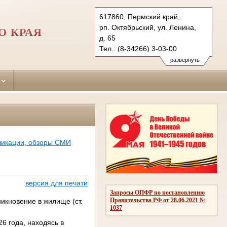
617860, Пермский край,
рп. Октябрьский, ул. Ленина,
О КРАЯ
д. 65
Тел.: (8-34266) 3-03-00
oktjabrsky.perm@sudrf.ru
развернуть
ликации, обзоры СМИ
версия для печати
Запросы ОПФР по постановлению
Правительства РФ от 28.06.2021 №
икновение в жилище (ст.
1037
6 года, находясь в