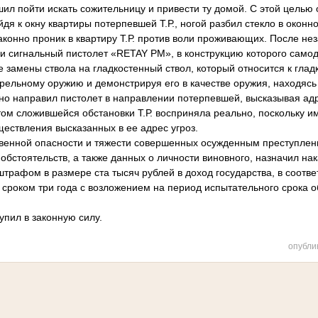
ил пойти искать сожительницу и привести ту домой. С этой целью 
йдя к окну квартиры потерпевшей Т.Р., ногой разбил стекло в оконн
конно проник в квартиру Т.Р. против воли проживающих. После не
руки сигнальный пистолет «RETAY PM», в конструкцию которого сам
 замены ствола на гладкостенный ствол, который относится к гла
трельному оружию и демонстрируя его в качестве оружия, находясь
нно направил пистолет в направлении потерпевшей, высказывая ад
том сложившейся обстановки Т.Р. восприняла реально, поскольку 
ествления высказанных в ее адрес угроз.
твенной опасности и тяжести совершенных осужденным преступлен
обстоятельств, а также данных о личности виновного, назначил на
трафом в размере ста тысяч рублей в доход государства, в соответ
сроком три года с возложением на период испытательного срока о
упил в законную силу.
опубли