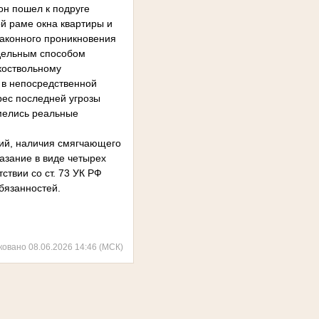
он пошел к подруге
ой раме окна квартиры и
законного проникновения
одельным способом
дкоствольному
 в непосредственной
рес последней угрозы
имелись реальные
ий, наличия смягчающего
казание в виде четырех
ствии со ст. 73 УК РФ
бязанностей.
ковано 08.06.2026 14:46 (МСК)