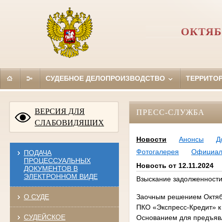
ОКТЯБ
СУДЕБНОЕ ДЕЛОПРОИЗВОДСТВО
ТЕРРИТО
ВЕРСИЯ ДЛЯ
ПРЕСС-СЛУЖБА
СЛАБОВИДЯЩИХ
Новости
Анонсы
Д
Фотогалерея
Официал
ПОДАЧА
ПРОЦЕССУАЛЬНЫХ
Новость от 12.11.2024
ДОКУМЕНТОВ В
ЭЛЕКТРОННОМ ВИДЕ
Взыскание задолженности
О СУДЕ
Заочным решением Октябр
ПКО «Экспресс-Кредит» к
СУДЕЙСКОЕ
Основанием для предъявл