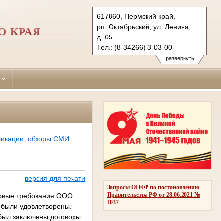
617860, Пермский край,
рп. Октябрьский, ул. Ленина,
О КРАЯ
д. 65
Тел.: (8-34266) 3-03-00
oktjabrsky.perm@sudrf.ru
развернуть
ликации, обзоры СМИ
версия для печати
Запросы ОПФР по постановлению
Правительства РФ от 28.06.2021 №
ковые требования ООО
1037
 были удовлетворены.
 был заключены договоры